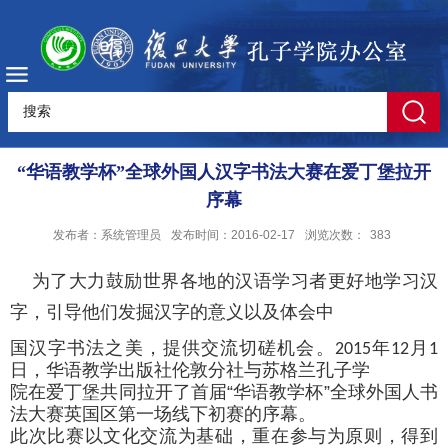
“华语教学杯”全球外国人汉字书法大赛在爱丁堡拉开
序幕
发布者：系统管理员
发布时间：2016-02-17
浏览次数：
383
为了
大力鼓励世界各地的汉语学习者更好地学习汉
字
，引导他们发掘汉字的意义以及体会中
国汉字书法之美，
提供交流切磋机会。
年
月
2015
12
1
日，华语教学出版社伦敦分社与苏格兰孔子学
院
在爱丁堡
共同拉开了首届“华语教学杯”全球外国人书
法大赛
英国区第一场线下初赛的序幕
。
此次比赛以文化交流为基础，重在参与为原则，得到