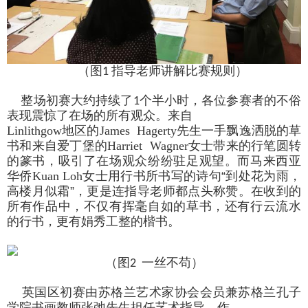
（图
指导老师讲解比赛规则）
1
整场初赛大约持续了
个半小时，各位参赛者的不俗
1
表现震惊了在场的所有观众。来自
Linlithgow
地区的
James Hagerty
先生一手飘逸洒脱的草
书和来自爱丁堡的
Harriet Wagner
女士带来的
行笔圆转
的篆书，吸引了在场观众纷纷驻足观望。而
马来西亚
华侨
Kuan Loh
女士用行书所书写的
诗句“到处花为雨，
高楼月似霜”，更是连指导老师都点头称赞。
在收到的
所有作品中，不仅有
挥毫自如的草书，还有行云流水
的行书，更有娟秀工整的楷书。
（图
一丝不苟）
2
英国区初赛由苏格兰艺术家协会会员兼苏格兰孔子
学院书画教师张弛先生担任艺术指导。作