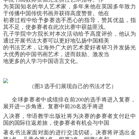
为英国知名的华人艺术家，多年来他在英国多年致力
于传播中国传统书画并获得高度赞誉。他在
初赛过程中给予参赛选手悉心的指导，赞其优益，指
其不足，使参赛者在此次比赛中获益匪浅。
孔子学院中方院长对本次活动给予高度评价，他认为
通过开展书法大赛可以更好地弘扬中国精美
的书法艺术，让海外广大的艺术爱好者研习并发扬光
大优秀的中国书画艺术，进而
鼓励、
激发当
地更多的人学习中国语言文化。
（图
选手们展现自己的书法才艺）
3
全球参赛者中
成绩排在前
200
的选手将进入复赛，
展开进一步角逐。复赛中前
20
名选手将进
入决赛，
华语教学出版社将为决赛的参赛者支付赴中
国的国际往返差旅，使参赛者有机会与中国
著名书法家面对面的进行交流切磋。
决赛将评选出金