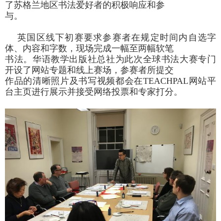
了苏格兰地区书法爱好者的积极响应和参
与。
英国区线下初赛要求参赛者在规定时间内
自选字
体、内容和字数，
现场完成一幅至两幅软笔
书法。
华语教学出版社总社
为此次全球书法大赛专门
开设了网站专题和线上赛场，参赛者所提交
作品的清晰照片及书写视频都会在
TEACHPAL
网站平
台主页
进
行展示
并接受网络投票和专家打分。