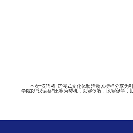
本次“汉语桥”沉浸式文化体验活动以榜样分享为引
学院以“汉语桥”比赛为契机，以赛促教，以赛促学