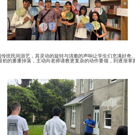
传统民间游艺，其灵动的旋转与清脆的声响让学生们充满好奇。
最初的屡屡掉落，主动向老师请教更复杂的动作要领，到逐渐掌